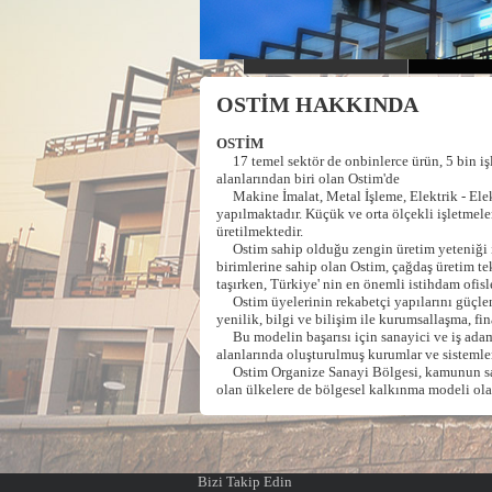
OSTİM HAKKINDA
OSTİM
17 temel sektör de onbinlerce ürün, 5 bin işl
alanlarından biri olan Ostim'de
Makine İmalat, Metal İşleme, Elektrik - Elekt
yapılmaktadır. Küçük ve orta ölçekli işletmele
üretilmektedir.
Ostim sahip olduğu zengin üretim yeteniği ile
birimlerine sahip olan Ostim, çağdaş üretim tek
taşırken, Türkiye' nin en önemli istihdam ofisl
Ostim üyelerinin rekabetçi yapılarını güçlendi
yenilik, bilgi ve bilişim ile kurumsallaşma, fi
Bu modelin başarısı için sanayici ve iş adamlar
alanlarında oluşturulmuş kurumlar ve sistemle
Ostim Organize Sanayi Bölgesi, kamunun sanayi
olan ülkelere de bölgesel kalkınma modeli ola
Bizi Takip Edin