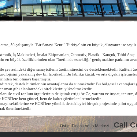
etme, 50 çalışanıyla "Bir Sanayi Kenti" Türkiye' nin en büyük, dünyanın ise sayılı 
ronik, İş Makineleri, İmalat Ekipmanları, Otomotiv, Plastik - Kauçuk, Tıbbî Araç -
rin en büyük özelliklerinden olan "üretim de esnekliği" geniş makine parkının avant
 çevresindeki diğer sanayicilerin üretim sürecini de desteklemektedir. Kaliteli 
nolojisini yakalamış dev bir fabrikadır. Bu fabrika küçük ve orta ölçekli işletmeleri
erinden biri olmayı başarmıştır.
rerek, destek birimlerinin avantajlarını da sunmaktadır. Bu bölgesel avantajlar işl
nansman gibi alanlarındaki niteliklerini yükseltmektedir.
ı ile sivil toplum örgütlerinin de iştirak ettiği Ar-Ge, yatırım ve inşaat, tanıtım, 
r KOBİ'lere hem güncel, hem de kalıcı çözümler üretmektedir.
 sektörlerine ve KOBİ'lere yönelik destekleyici bir çok projesinde 'pilot uygulam
rak önerilmektedir.
Call C
Ostim Finans ve İş Merkezi